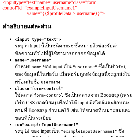
<inputtype=”text”name=”username”class=”form-
control”id=”exampleInputUsername1″
value=”{{$profileData-> username}}”>
คำอธิบายแต่ละส่วน
<input type="text">
ระบุว่า input นี้เป็นชนิด
ซึ่งหมายถึงช่องรับค่า
text
ข้อความทั่วไปที่ผู้ใช้สามารถกรอกข้อมูลได้
name="username"
กำหนด
ของ input เป็น
ซึ่งเป็นตัวระบุ
name
"username"
ของข้อมูลนี้ในฟอร์ม เมื่อฟอร์มถูกส่งข้อมูลนี้จะถูกส่งไป
พร้อมกับชื่อ
username
class="form-control"
ใช้คลาส
ซึ่งเป็นคลาสจาก Bootstrap (เฟรม
form-control
เวิร์ก CSS ยอดนิยม) เพื่อทำให้ input มีสไตล์และลักษณะ
ตามที่ Bootstrap กำหนดไว้ เช่น ให้ขนาดที่เหมาะสมและ
ขอบที่เป็นระเบียบ
id="exampleInputUsername1"
ระบุ
ของ input เป็น
ซึ่ง
id
"exampleInputUsername1"