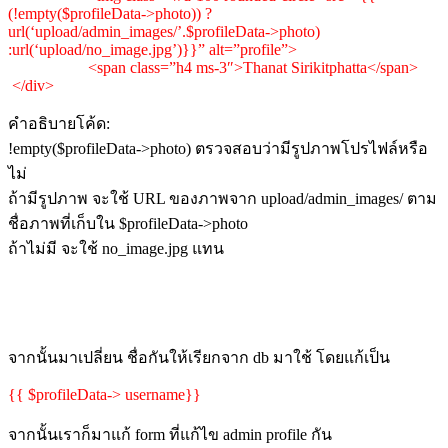
(!empty($profileData->photo)) ?
url(‘upload/admin_images/’.$profileData->photo)
:url(‘upload/no_image.jpg’)}}” alt=”profile”>
<span class=”h4 ms-3″>Thanat Sirikitphatta</span>
</div>
คำอธิบายโค้ด:
!empty($profileData->photo) ตรวจสอบว่ามีรูปภาพโปรไฟล์หรือ
ไม่
ถ้ามีรูปภาพ จะใช้ URL ของภาพจาก upload/admin_images/ ตาม
ชื่อภาพที่เก็บใน $profileData->photo
ถ้าไม่มี จะใช้ no_image.jpg แทน
จากนั้นมาเปลี่ยน ชื่อกันให้เรียกจาก db มาใช้ โดยแก้เป็น
{{ $profileData-> username}}
จากนั้นเราก็มาแก้ form ที่แก้ไข admin profile กัน