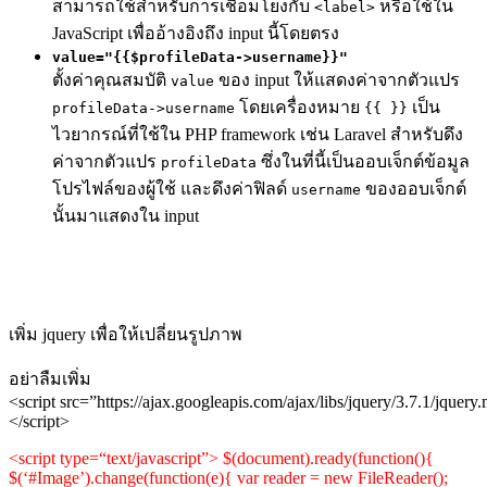
สามารถใช้สำหรับการเชื่อมโยงกับ
หรือใช้ใน
<label>
JavaScript เพื่ออ้างอิงถึง input นี้โดยตรง
value="{{$profileData->username}}"
ตั้งค่าคุณสมบัติ
ของ input ให้แสดงค่าจากตัวแปร
value
โดยเครื่องหมาย
เป็น
profileData->username
{{ }}
ไวยากรณ์ที่ใช้ใน PHP framework เช่น Laravel สำหรับดึง
ค่าจากตัวแปร
ซึ่งในที่นี้เป็นออบเจ็กต์ข้อมูล
profileData
โปรไฟล์ของผู้ใช้ และดึงค่าฟิลด์
ของออบเจ็กต์
username
นั้นมาแสดงใน input
เพิ่ม jquery เพื่อให้เปลี่ยนรูปภาพ
อย่าลืมเพิ่ม
<
script
src
=”https://ajax.googleapis.com/ajax/libs/jquery/3.7.1/jquery.
<
/script
>
<
script
type
=
“text/javascript”
>
$(
document
).
ready
(
function
(){
$(
‘#Image’
).
change
(
function
(
e
){
var
reader =
new
FileReader
();