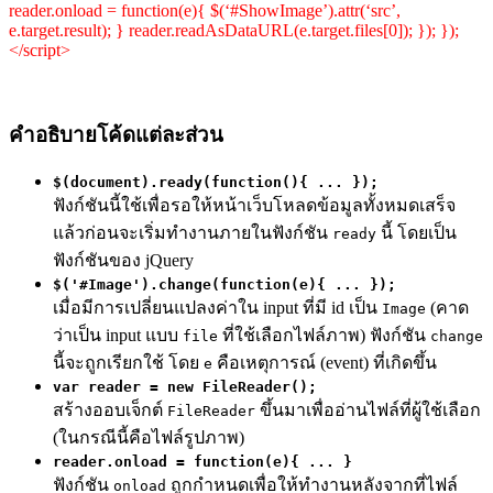
reader.
onload
=
function
(
e
){ $(
‘#ShowImage’
).
attr
(
‘src’
,
e.
target
.
result
); } reader.
readAsDataURL
(e.
target
.
files
[
0
]); }); });
</
script
>
คำอธิบายโค้ดแต่ละส่วน
$(document).ready(function(){ ... });
ฟังก์ชันนี้ใช้เพื่อรอให้หน้าเว็บโหลดข้อมูลทั้งหมดเสร็จ
แล้วก่อนจะเริ่มทำงานภายในฟังก์ชัน
นี้ โดยเป็น
ready
ฟังก์ชันของ jQuery
$('#Image').change(function(e){ ... });
เมื่อมีการเปลี่ยนแปลงค่าใน input ที่มี id เป็น
(คาด
Image
ว่าเป็น input แบบ
ที่ใช้เลือกไฟล์ภาพ) ฟังก์ชัน
file
change
นี้จะถูกเรียกใช้ โดย
คือเหตุการณ์ (event) ที่เกิดขึ้น
e
var reader = new FileReader();
สร้างออบเจ็กต์
ขึ้นมาเพื่ออ่านไฟล์ที่ผู้ใช้เลือก
FileReader
(ในกรณีนี้คือไฟล์รูปภาพ)
reader.onload = function(e){ ... }
ฟังก์ชัน
ถูกกำหนดเพื่อให้ทำงานหลังจากที่ไฟล์
onload