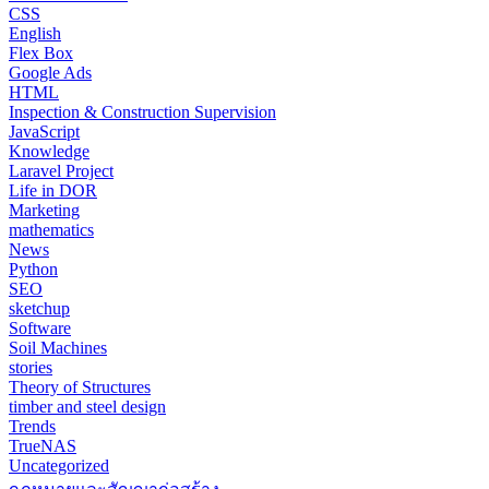
CSS
English
Flex Box
Google Ads
HTML
Inspection & Construction Supervision
JavaScript
Knowledge
Laravel Project
Life in DOR
Marketing
mathematics
News
Python
SEO
sketchup
Software
Soil Machines
stories
Theory of Structures
timber and steel design
Trends
TrueNAS
Uncategorized