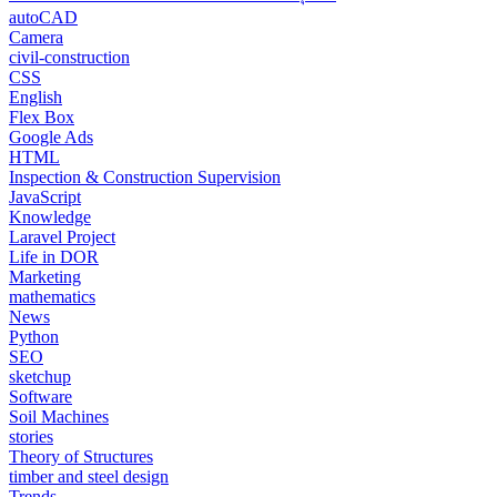
autoCAD
Camera
civil-construction
CSS
English
Flex Box
Google Ads
HTML
Inspection & Construction Supervision
JavaScript
Knowledge
Laravel Project
Life in DOR
Marketing
mathematics
News
Python
SEO
sketchup
Software
Soil Machines
stories
Theory of Structures
timber and steel design
Trends