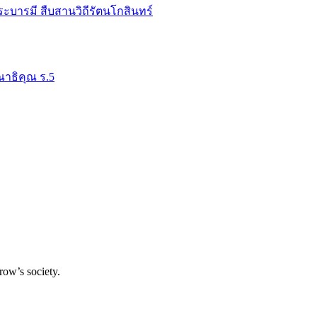
ระบารมี สืบสานวิถีรัตนโกสินทร์
าธิคุณ ร.5
row’s society.