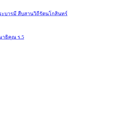
ระบารมี สืบสานวิถีรัตนโกสินทร์
าธิคุณ ร.5