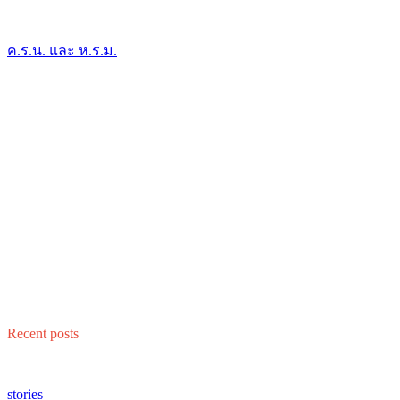
ค.ร.น. และ ห.ร.ม.
Recent posts
stories