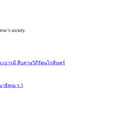
row’s society.
ระบารมี สืบสานวิถีรัตนโกสินทร์
าธิคุณ ร.5