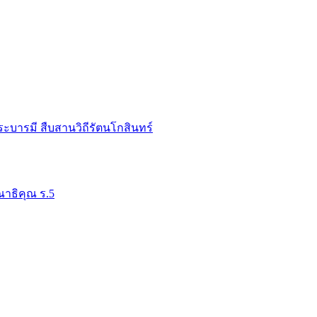
ระบารมี สืบสานวิถีรัตนโกสินทร์
าธิคุณ ร.5