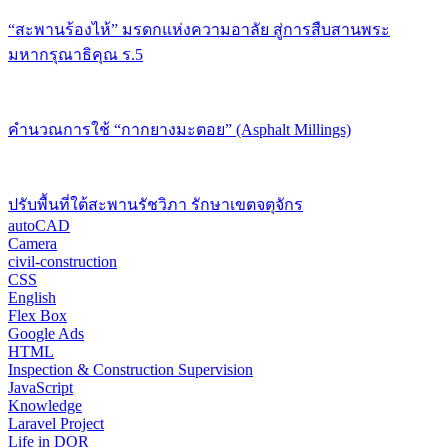
“สะพานร้องไห้” มรดกแห่งความอาลัย สู่การสืบสานพระ
มหากรุณาธิคุณ ร.5
คำนวณการใช้ “กากยางมะตอย” (Asphalt Millings)
ปรับพื้นที่ใต้สะพานรัชวิภา รักษาเขตจตุจักร
autoCAD
Camera
civil-construction
CSS
English
Flex Box
Google Ads
HTML
Inspection & Construction Supervision
JavaScript
Knowledge
Laravel Project
Life in DOR