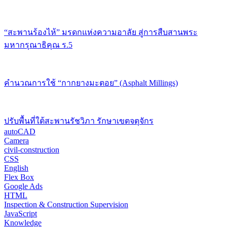
“สะพานร้องไห้” มรดกแห่งความอาลัย สู่การสืบสานพระ
มหากรุณาธิคุณ ร.5
คำนวณการใช้ “กากยางมะตอย” (Asphalt Millings)
ปรับพื้นที่ใต้สะพานรัชวิภา รักษาเขตจตุจักร
autoCAD
Camera
civil-construction
CSS
English
Flex Box
Google Ads
HTML
Inspection & Construction Supervision
JavaScript
Knowledge