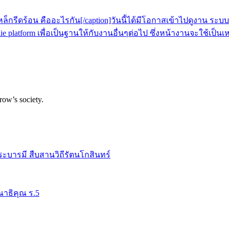
] เหล็กรีดร้อน คืออะไรกัน[/caption]วันนี้ได้มีโอกาสเข้าไปดูงาน
et plie platform เพื่อเป็นฐานให้กับงานอื่นๆต่อไป ซึ่งหน้างานจะใช
row’s society.
ระบารมี สืบสานวิถีรัตนโกสินทร์
าธิคุณ ร.5