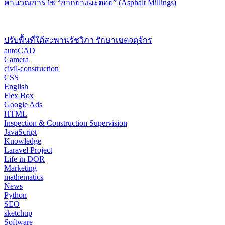
คำนวณการใช้ “กากยางมะตอย” (Asphalt Millings)
ปรับพื้นที่ใต้สะพานรัชวิภา รักษาเขตจตุจักร
autoCAD
Camera
civil-construction
CSS
English
Flex Box
Google Ads
HTML
Inspection & Construction Supervision
JavaScript
Knowledge
Laravel Project
Life in DOR
Marketing
mathematics
News
Python
SEO
sketchup
Software