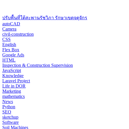
ปรับพื้นที่ใต้สะพานรัชวิภา รักษาเขตจตุจักร
autoCAD
Camera
civil-construction
CSS
English
Flex Box
Google Ads
HTML
Inspection & Construction Supervision
JavaScript
Knowledge
Laravel Project
Life in DOR
Marketing
mathematics
News
Python
SEO
sketchup
Software
Soil Machines