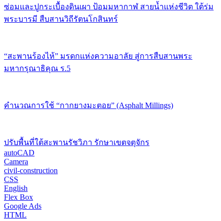
ซ่อมและปูกระเบื้องดินเผา ป้อมมหากาฬ สายน้ำแห่งชีวิต ใต้ร่ม
พระบารมี สืบสานวิถีรัตนโกสินทร์
“สะพานร้องไห้” มรดกแห่งความอาลัย สู่การสืบสานพระ
มหากรุณาธิคุณ ร.5
คำนวณการใช้ “กากยางมะตอย” (Asphalt Millings)
ปรับพื้นที่ใต้สะพานรัชวิภา รักษาเขตจตุจักร
autoCAD
Camera
civil-construction
CSS
English
Flex Box
Google Ads
HTML