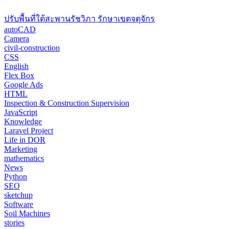
ปรับพื้นที่ใต้สะพานรัชวิภา รักษาเขตจตุจักร
autoCAD
Camera
civil-construction
CSS
English
Flex Box
Google Ads
HTML
Inspection & Construction Supervision
JavaScript
Knowledge
Laravel Project
Life in DOR
Marketing
mathematics
News
Python
SEO
sketchup
Software
Soil Machines
stories