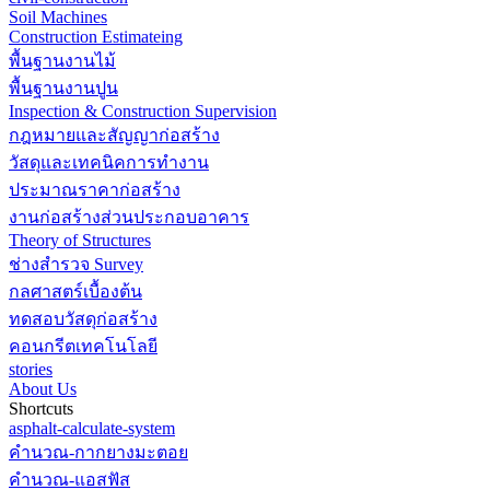
Soil Machines
Construction Estimateing
พื้นฐานงานไม้
พื้นฐานงานปูน
Inspection & Construction Supervision
กฎหมายและสัญญาก่อสร้าง
วัสดุและเทคนิคการทำงาน
ประมาณราคาก่อสร้าง
งานก่อสร้างส่วนประกอบอาคาร
Theory of Structures
ช่างสำรวจ Survey
กลศาสตร์เบื้องต้น
ทดสอบวัสดุก่อสร้าง
คอนกรีตเทคโนโลยี
stories
About Us
Shortcuts
asphalt-calculate-system
คำนวณ-กากยางมะตอย
คำนวณ-แอสฟัส