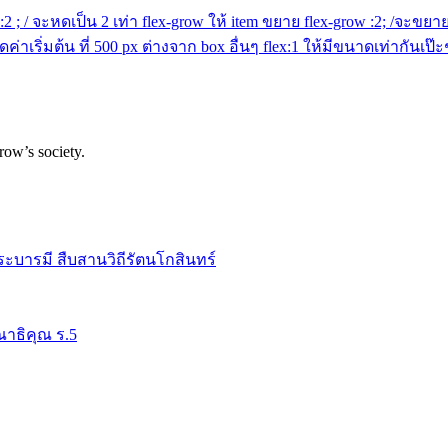
ink :2 ; / จะหดเป็น 2 เท่า flex-grow ให้ item ขยาย flex-grow :2; /จะ
ค่าเริ่มต้น ที่ 500 px ต่างจาก box อื่นๆ flex:1 ให้มีขนาดเท่ากันเป๊ะๆ
row’s society.
ระบารมี สืบสานวิถีรัตนโกสินทร์
าธิคุณ ร.5