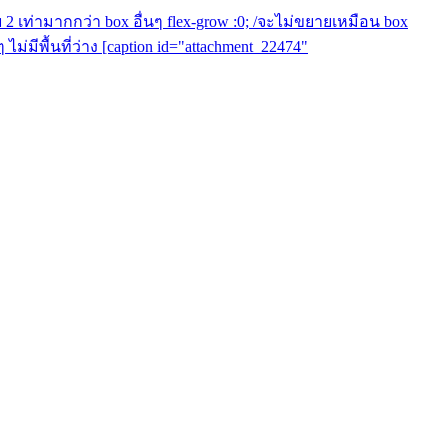
ขยาย 2 เท่ามากกว่า box อื่นๆ flex-grow :0; /จะไม่ขยายเหมือน box
 ไม่มีพื้นที่ว่าง [caption id="attachment_22474"