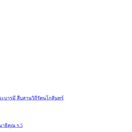
ระบารมี สืบสานวิถีรัตนโกสินทร์
าธิคุณ ร.5