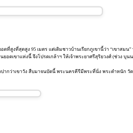
อดที่สูงที่สุดสูง 95 เมตร แต่เดิมชาวบ้านเรียกภูเขานี้ว่า “เขาสม
ดเขาแห่งนี้ จึงโปรดเกล้าฯ ให้เจ้าพระยาศรีสุริยวงศ์ (ช่วง บุ
กว่าเขาวัง สืบมาจนบัดนี้ พระนครคีรีมีพระที่นั่ง พระตำหนัก ว