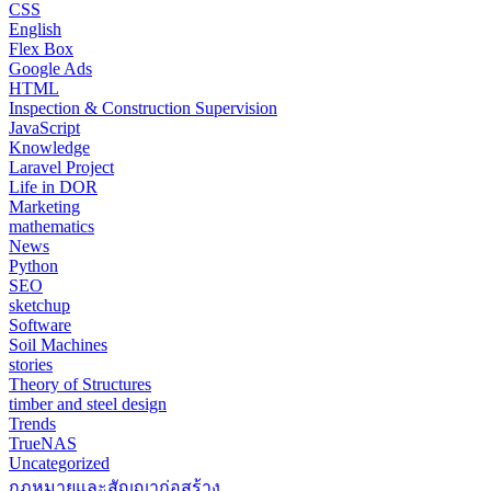
CSS
English
Flex Box
Google Ads
HTML
Inspection & Construction Supervision
JavaScript
Knowledge
Laravel Project
Life in DOR
Marketing
mathematics
News
Python
SEO
sketchup
Software
Soil Machines
stories
Theory of Structures
timber and steel design
Trends
TrueNAS
Uncategorized
กฎหมายและสัญญาก่อสร้าง