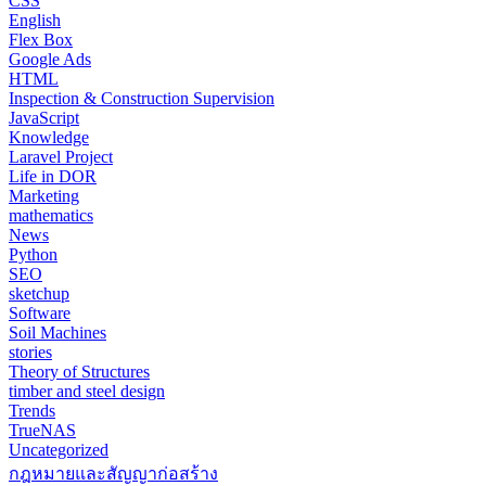
CSS
English
Flex Box
Google Ads
HTML
Inspection & Construction Supervision
JavaScript
Knowledge
Laravel Project
Life in DOR
Marketing
mathematics
News
Python
SEO
sketchup
Software
Soil Machines
stories
Theory of Structures
timber and steel design
Trends
TrueNAS
Uncategorized
กฎหมายและสัญญาก่อสร้าง