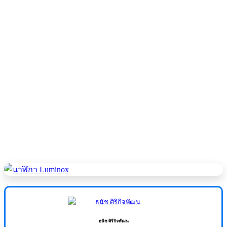
ธนัช ศิริกิจพัฒน