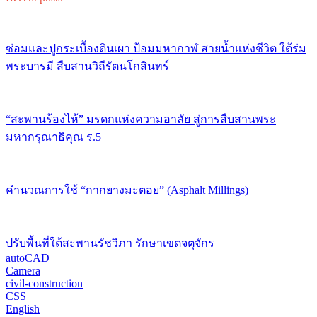
ซ่อมและปูกระเบื้องดินเผา ป้อมมหากาฬ สายน้ำแห่งชีวิต ใต้ร่ม
พระบารมี สืบสานวิถีรัตนโกสินทร์
“สะพานร้องไห้” มรดกแห่งความอาลัย สู่การสืบสานพระ
มหากรุณาธิคุณ ร.5
คำนวณการใช้ “กากยางมะตอย” (Asphalt Millings)
ปรับพื้นที่ใต้สะพานรัชวิภา รักษาเขตจตุจักร
autoCAD
Camera
civil-construction
CSS
English