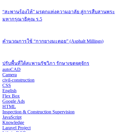
“สะพานร้องไห้” มรดกแห่งความอาลัย สู่การสืบสานพระ
มหากรุณาธิคุณ ร.5
คำนวณการใช้ “กากยางมะตอย” (Asphalt Millings)
ปรับพื้นที่ใต้สะพานรัชวิภา รักษาเขตจตุจักร
autoCAD
Camera
civil-construction
CSS
English
Flex Box
Google Ads
HTML
Inspection & Construction Supervision
JavaScript
Knowledge
Laravel Project