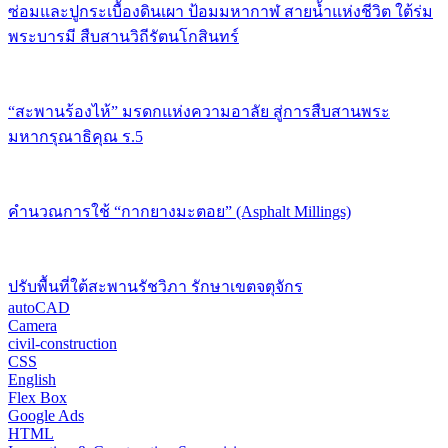
ซ่อมและปูกระเบื้องดินเผา ป้อมมหากาฬ สายน้ำแห่งชีวิต ใต้ร่ม
พระบารมี สืบสานวิถีรัตนโกสินทร์
“สะพานร้องไห้” มรดกแห่งความอาลัย สู่การสืบสานพระ
มหากรุณาธิคุณ ร.5
คำนวณการใช้ “กากยางมะตอย” (Asphalt Millings)
ปรับพื้นที่ใต้สะพานรัชวิภา รักษาเขตจตุจักร
autoCAD
Camera
civil-construction
CSS
English
Flex Box
Google Ads
HTML