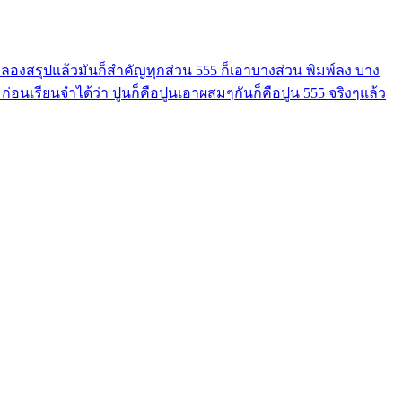
องสรุปแล้วมันก็สำคัญทุกส่วน 555 ก็เอาบางส่วน พิมพ์ลง บาง
ก่อนเรียนจำได้ว่า ปูนก็คือปูนเอาผสมๆกันก็คือปูน 555 จริงๆแล้ว