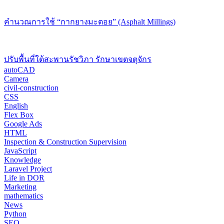
คำนวณการใช้ “กากยางมะตอย” (Asphalt Millings)
ปรับพื้นที่ใต้สะพานรัชวิภา รักษาเขตจตุจักร
autoCAD
Camera
civil-construction
CSS
English
Flex Box
Google Ads
HTML
Inspection & Construction Supervision
JavaScript
Knowledge
Laravel Project
Life in DOR
Marketing
mathematics
News
Python
SEO