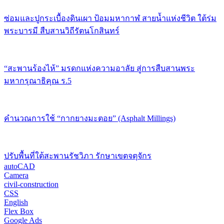
ซ่อมและปูกระเบื้องดินเผา ป้อมมหากาฬ สายน้ำแห่งชีวิต ใต้ร่ม
พระบารมี สืบสานวิถีรัตนโกสินทร์
“สะพานร้องไห้” มรดกแห่งความอาลัย สู่การสืบสานพระ
มหากรุณาธิคุณ ร.5
คำนวณการใช้ “กากยางมะตอย” (Asphalt Millings)
ปรับพื้นที่ใต้สะพานรัชวิภา รักษาเขตจตุจักร
autoCAD
Camera
civil-construction
CSS
English
Flex Box
Google Ads