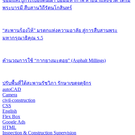
ซ่อมและปูกระเบื้องดินเผา ป้อมมหากาฬ สายน้ำแห่งชีวิต ใต้ร่ม
พระบารมี สืบสานวิถีรัตนโกสินทร์
“สะพานร้องไห้” มรดกแห่งความอาลัย สู่การสืบสานพระ
มหากรุณาธิคุณ ร.5
คำนวณการใช้ “กากยางมะตอย” (Asphalt Millings)
ปรับพื้นที่ใต้สะพานรัชวิภา รักษาเขตจตุจักร
autoCAD
Camera
civil-construction
CSS
English
Flex Box
Google Ads
HTML
Inspection & Construction Supervision