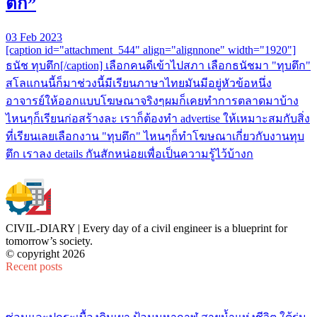
ตึก”
03 Feb 2023
[caption id="attachment_544" align="alignnone" width="1920"]
ธนัช ทุบตึก[/caption] เลือกคนดีเข้าไปสภา เลือกธนัชมา "ทุบตึก"
สโลแกนนี้ก็มาช่วงนี้มีเรียนภาษาไทยมันมีอยู่หัวข้อหนึ่ง
อาจารย์ให้ออกแบบโฆษณาจริงๆผมก็เคยทำการตลาดมาบ้าง
ไหนๆก็เรียนก่อสร้างละ เราก็ต้องทำ advertise ให้เหมาะสมกับสิ่ง
ที่เรียนเลยเลือกงาน "ทุบตึก" ไหนๆก็ทำโฆษณาเกี่ยวกับงานทุบ
ตึก เราลง details กันสักหน่อยเพื่อเป็นความรู้ไว้บ้างก
CIVIL-DIARY | Every day of a civil engineer is a blueprint for
tomorrow’s society.
© copyright 2026
Recent posts