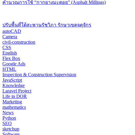
คำนวณการใช้ “กากยางมะตอย” (Asphalt Millings)
ปรับพื้นที่ใต้สะพานรัชวิภา รักษาเขตจตุจักร
autoCAD
Camera
civil-construction
CSS
English
Flex Box
Google Ads
HTML
Inspection & Construction Supervision
JavaScript
Knowledge
Laravel Project
Life in DOR
Marketing
mathematics
News
Python
SEO
sketchup
Software