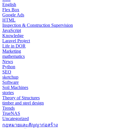
English
Flex Box
Google Ads
HTML
Inspection & Construction Supervision
JavaScript
Knowledge
Laravel Project
Life in DOR
Marketing
mathematics
News
Python
SEO
sketchup
Software
Soil Machines
stories
Theory of Structures
timber and steel design
Trends
TrueNAS
Uncategorized
กฎหมายและสัญญาก่อสร้าง