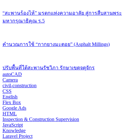
“สะพานร้องไห้” มรดกแห่งความอาลัย สู่การสืบสานพระ
มหากรุณาธิคุณ ร.5
คำนวณการใช้ “กากยางมะตอย” (Asphalt Millings)
ปรับพื้นที่ใต้สะพานรัชวิภา รักษาเขตจตุจักร
autoCAD
Camera
civil-construction
CSS
English
Flex Box
Google Ads
HTML
Inspection & Construction Supervision
JavaScript
Knowledge
Laravel Project