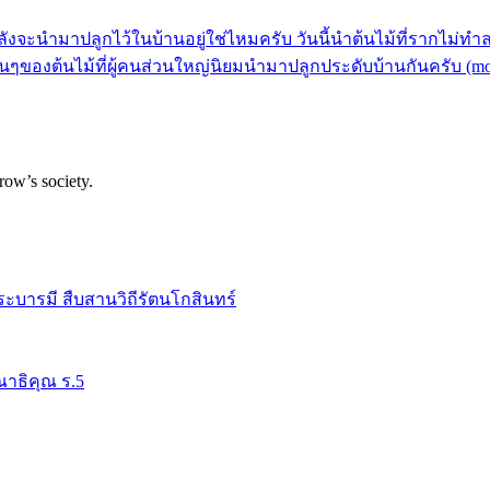
ลังจะนำมาปลูกไว้ในบ้านอยู่ใช่ไหมครับ วันนี้นำต้นไม้ที่รากไม่ทำ
บต้นๆของต้นไม้ที่ผู้คนส่วนใหญ่นิยมนำมาปลูกประดับบ้านกันครับ (m
row’s society.
ระบารมี สืบสานวิถีรัตนโกสินทร์
าธิคุณ ร.5