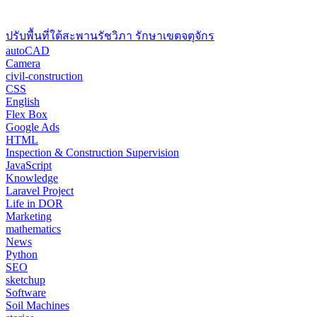
ปรับพื้นที่ใต้สะพานรัชวิภา รักษาเขตจตุจักร
autoCAD
Camera
civil-construction
CSS
English
Flex Box
Google Ads
HTML
Inspection & Construction Supervision
JavaScript
Knowledge
Laravel Project
Life in DOR
Marketing
mathematics
News
Python
SEO
sketchup
Software
Soil Machines