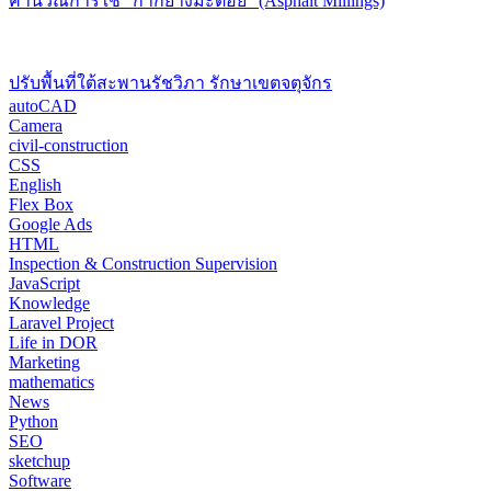
คำนวณการใช้ “กากยางมะตอย” (Asphalt Millings)
ปรับพื้นที่ใต้สะพานรัชวิภา รักษาเขตจตุจักร
autoCAD
Camera
civil-construction
CSS
English
Flex Box
Google Ads
HTML
Inspection & Construction Supervision
JavaScript
Knowledge
Laravel Project
Life in DOR
Marketing
mathematics
News
Python
SEO
sketchup
Software