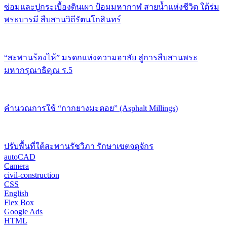
ซ่อมและปูกระเบื้องดินเผา ป้อมมหากาฬ สายน้ำแห่งชีวิต ใต้ร่ม
พระบารมี สืบสานวิถีรัตนโกสินทร์
“สะพานร้องไห้” มรดกแห่งความอาลัย สู่การสืบสานพระ
มหากรุณาธิคุณ ร.5
คำนวณการใช้ “กากยางมะตอย” (Asphalt Millings)
ปรับพื้นที่ใต้สะพานรัชวิภา รักษาเขตจตุจักร
autoCAD
Camera
civil-construction
CSS
English
Flex Box
Google Ads
HTML