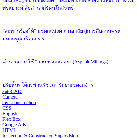
ซ่อมและปูกระเบื้องดินเผา ป้อมมหากาฬ สายน้ำแห่งชีวิต ใต้ร่ม
พระบารมี สืบสานวิถีรัตนโกสินทร์
“สะพานร้องไห้” มรดกแห่งความอาลัย สู่การสืบสานพระ
มหากรุณาธิคุณ ร.5
คำนวณการใช้ “กากยางมะตอย” (Asphalt Millings)
ปรับพื้นที่ใต้สะพานรัชวิภา รักษาเขตจตุจักร
autoCAD
Camera
civil-construction
CSS
English
Flex Box
Google Ads
HTML
Inspection & Construction Supervision