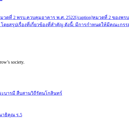
"] หมวดที่ 2 พรบ.ควบคุมอาคาร พ.ศ. 2522[/caption]หมวดที่ 2 ของ
ยสรุปเรื่องที่เกี่ยวข้องที่สำคัญ ดังนี้: มีการกำหนดให้ม
row’s society.
ระบารมี สืบสานวิถีรัตนโกสินทร์
าธิคุณ ร.5