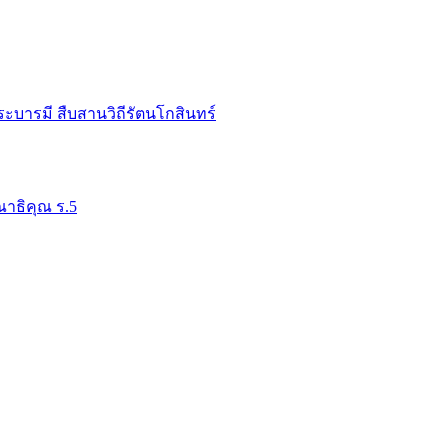
ระบารมี สืบสานวิถีรัตนโกสินทร์
าธิคุณ ร.5