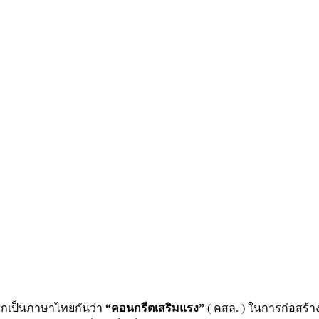
ยกเป็นภาษาไทยกันว่า
“คอนกรีตเสริมแรง”
( คสล. ) ในการก่อสร้าง