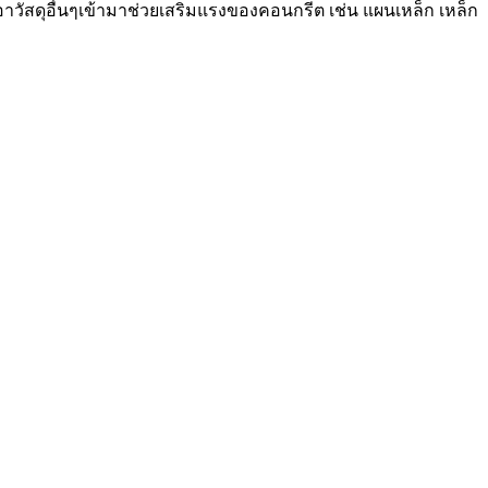
วัสดุอื่นๆเข้ามาช่วยเสริมแรงของคอนกรีต เช่น แผนเหล็ก เหล็ก