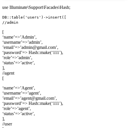
use Illuminate\Support\Facades\Hash;
DB::table('users')->insert([
//admin
[
‘name’=>’Admin’,
‘username’=>’admin’,
’email’=>’admin@gmail.com’,
‘password’=> Hash::make(‘111’),
‘role’=>’admin’,
‘status’=>’active’,
],
//agent
[
‘name’=>’Agent’,
‘username’=>’agent’,
’email’=>’agent@gmail.com’,
‘password’=> Hash::make(‘111’),
‘role’=>’agent’,
‘status’=>’active’,
],
//user