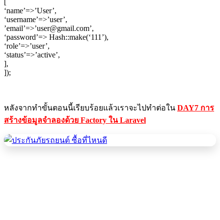
[
‘name’=>’User’,
‘username’=>’user’,
’email’=>’user@gmail.com’,
‘password’=> Hash::make(‘111’),
‘role’=>’user’,
‘status’=>’active’,
],
]);
หลังจากทำขั้นตอนนี้เรียบร้อยแล้วเราจะไปทำต่อใน
DAY7 การ
สร้างข้อมูลจำลองด้วย Factory ใน Laravel