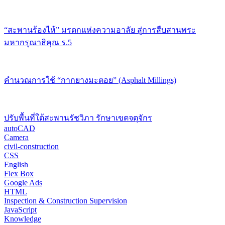
“สะพานร้องไห้” มรดกแห่งความอาลัย สู่การสืบสานพระ
มหากรุณาธิคุณ ร.5
คำนวณการใช้ “กากยางมะตอย” (Asphalt Millings)
ปรับพื้นที่ใต้สะพานรัชวิภา รักษาเขตจตุจักร
autoCAD
Camera
civil-construction
CSS
English
Flex Box
Google Ads
HTML
Inspection & Construction Supervision
JavaScript
Knowledge