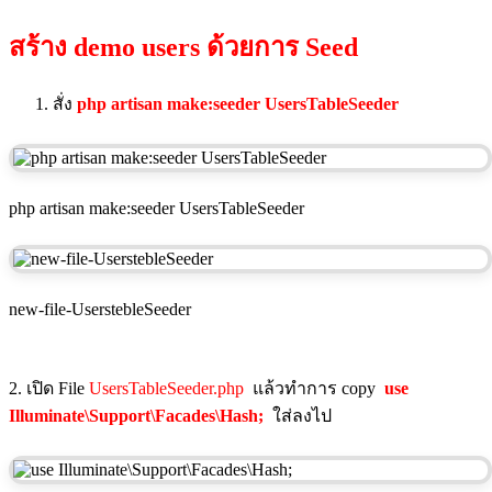
สร้าง demo users ด้วยการ Seed
สั่ง
php artisan make:seeder UsersTableSeeder
php artisan make:seeder UsersTableSeeder
new-file-UserstebleSeeder
2. เปิด File
UsersTableSeeder.php
แล้วทำการ copy
use
Illuminate\Support\Facades\Hash;
ใส่ลงไป