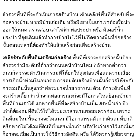
สำรวจพื้นที่ที่จะดำเนินการสร้างบ้าน เข้าเคลียร์พื้นที่สำหรับที่จะ
ก่อสรางบ้าน หากมีบ้านก่อเดิม หรือมีเสาเข็มเก่าเราต้องรื้อนำ
ออกให้หมด ตรวจสอบ เสาไฟฟ้า ท่อประปา หรือ มิเตอร์น้ำ
ประปา ที่จุดเดิมแล้วทำการย้ายไปไว้ที่ไม่กีดขวางพื้นที่ก่อสร้าง
ขั้นตอนเหล่านี้ต้องทำให้แล้วเสร็จก่อนที่จะสร้างบ้าน
เคลียร์ระดับพื้นดินเตรียมก่อสร้าง
พื้นที่ที่เราจะก่อสร้างนั้นต้อง
สำรวจว่ามีระดับที่ต่ำกว่าถนนหน้าบ้านไหม ? ถ้าหากต่ำกว่า
ถนนก็ควรจะดำเนินการถมที่ให้ยกให้สูงก่อนเพื่อลดความเสี่ยง
การเกิดน้ำท่วมในอนาคต การถมดินสร้างบ้านนั้นก็ควรให้ระดับ
การถมดินนั้นสูงกว่าท่อระบายน้ำสาธารณะด้วย ถ้าระดับพื้นที่
จะสร้างเตี๊ยกว่า น้ำจากท่อสารณะก็จะมีโอกาสไหลย้อนเข้ามา
พื้นที่บ้านเราได้ แต่หากพื้นที่ที่จะสร้างบ้านเป็น สระน้ำเก่า บึง
เก่าก็ต้องถมที่ดินไว้ให้ได้ระยะเวลานานพอสมควรก่อน เพราะ
ดินที่ถมใหม่นั้นอาจจะไม่แน่น มีโอกาสทรุดตัวกว่าดินถมที่ปกติ
หรือหากไม่ได้ถมที่ดินที่เป็นสระน้ำเก่า หรือบึงเก่าเอาไว้แต่เนิ่นๆ
ก็อาจจะเลี่ยงเป็นการใช้วิธีการอัดดิน หรือ ให้วิศวกรผู้เชียวชาญ