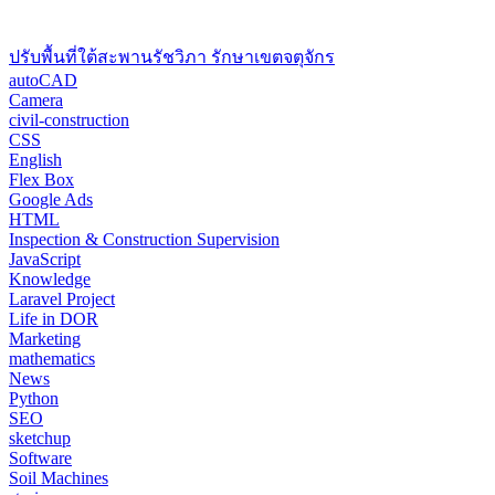
ปรับพื้นที่ใต้สะพานรัชวิภา รักษาเขตจตุจักร
autoCAD
Camera
civil-construction
CSS
English
Flex Box
Google Ads
HTML
Inspection & Construction Supervision
JavaScript
Knowledge
Laravel Project
Life in DOR
Marketing
mathematics
News
Python
SEO
sketchup
Software
Soil Machines