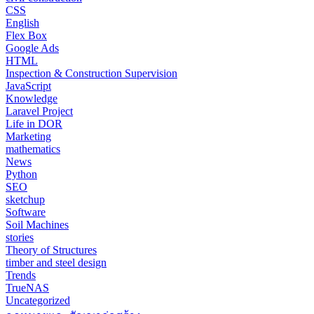
CSS
English
Flex Box
Google Ads
HTML
Inspection & Construction Supervision
JavaScript
Knowledge
Laravel Project
Life in DOR
Marketing
mathematics
News
Python
SEO
sketchup
Software
Soil Machines
stories
Theory of Structures
timber and steel design
Trends
TrueNAS
Uncategorized