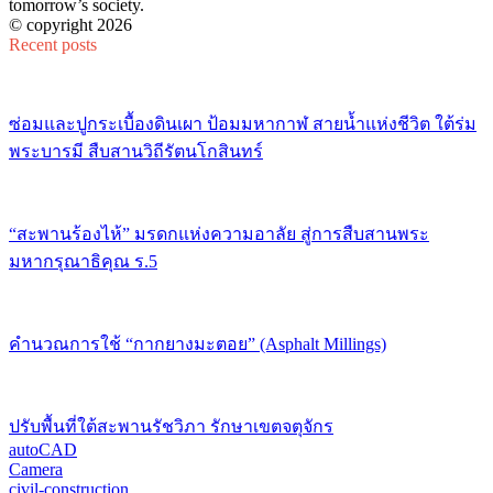
tomorrow’s society.
© copyright 2026
Recent posts
ซ่อมและปูกระเบื้องดินเผา ป้อมมหากาฬ สายน้ำแห่งชีวิต ใต้ร่ม
พระบารมี สืบสานวิถีรัตนโกสินทร์
“สะพานร้องไห้” มรดกแห่งความอาลัย สู่การสืบสานพระ
มหากรุณาธิคุณ ร.5
คำนวณการใช้ “กากยางมะตอย” (Asphalt Millings)
ปรับพื้นที่ใต้สะพานรัชวิภา รักษาเขตจตุจักร
autoCAD
Camera
civil-construction