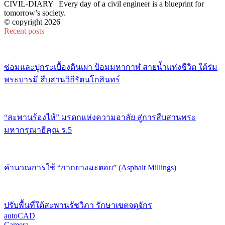
CIVIL-DIARY | Every day of a civil engineer is a blueprint for
tomorrow’s society.
© copyright 2026
Recent posts
ซ่อมและปูกระเบื้องดินเผา ป้อมมหากาฬ สายน้ำแห่งชีวิต ใต้ร่ม
พระบารมี สืบสานวิถีรัตนโกสินทร์
“สะพานร้องไห้” มรดกแห่งความอาลัย สู่การสืบสานพระ
มหากรุณาธิคุณ ร.5
คำนวณการใช้ “กากยางมะตอย” (Asphalt Millings)
ปรับพื้นที่ใต้สะพานรัชวิภา รักษาเขตจตุจักร
autoCAD
Camera