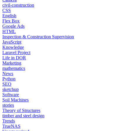
civil-construction
CSS
English
Flex Box
Google Ads
HTML
Inspection & Construction Supervision
JavaScript
Knowledge
Laravel Project
Life in DOR
Marketing
mathematics
News
Python
SEO
sketchup
Software
Soil Machines
stories
Theory of Structures
timber and steel design
Trends
TrueNAS