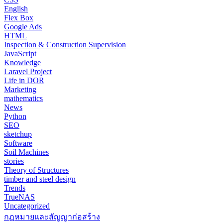
English
Flex Box
Google Ads
HTML
Inspection & Construction Supervision
JavaScript
Knowledge
Laravel Project
Life in DOR
Marketing
mathematics
News
Python
SEO
sketchup
Software
Soil Machines
stories
Theory of Structures
timber and steel design
Trends
TrueNAS
Uncategorized
กฎหมายและสัญญาก่อสร้าง