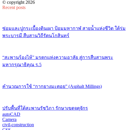
© copyright 2026
Recent posts
ซ่อมและปูกระเบื้องดินเผา ป้อมมหากาฬ สายน้ำแห่งชีวิต ใต้ร่ม
พระบารมี สืบสานวิถีรัตนโกสินทร์
“สะพานร้องไห้” มรดกแห่งความอาลัย สู่การสืบสานพระ
มหากรุณาธิคุณ ร.5
คำนวณการใช้ “กากยางมะตอย” (Asphalt Millings)
ปรับพื้นที่ใต้สะพานรัชวิภา รักษาเขตจตุจักร
autoCAD
Camera
civil-construction
CSS