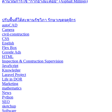
คำนวณการใช้ “กากยางมะตอย” (Asphalt Millings)
ปรับพื้นที่ใต้สะพานรัชวิภา รักษาเขตจตุจักร
autoCAD
Camera
civil-construction
CSS
English
Flex Box
Google Ads
HTML
Inspection & Construction Supervision
JavaScript
Knowledge
Laravel Project
Life in DOR
Marketing
mathematics
News
Python
SEO
sketchup
Software