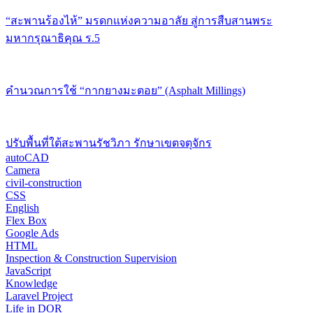
“สะพานร้องไห้” มรดกแห่งความอาลัย สู่การสืบสานพระ
มหากรุณาธิคุณ ร.5
คำนวณการใช้ “กากยางมะตอย” (Asphalt Millings)
ปรับพื้นที่ใต้สะพานรัชวิภา รักษาเขตจตุจักร
autoCAD
Camera
civil-construction
CSS
English
Flex Box
Google Ads
HTML
Inspection & Construction Supervision
JavaScript
Knowledge
Laravel Project
Life in DOR