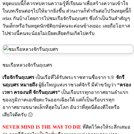
หยุดแบบนี้ก็ควรทบทวนความรู้ที่เรียนมาเพื่อสร้างความเข้าใจ
ในบทเรียนต่อๆไปให้มากยิ่งขึ้น ส่วนงานก็ทำกันต่อไปวันหยุดนี้ก็
relax กันบ้างโดยการไปชมเรือจักรีนฤเบศร ซึ่งถ้าเป็นวันสำคัญๆ
วันเด็กหรือวันหยุดนักขัติฤกษ์คนจะค่อนข้างเยอะ เลยถือโอกาส
ไปช่วงนี้คนจะน้อยไม่เบียดเสียดกันเกิดไปครับ
ชมเรือหลวงจักรีนฤเบศร
เรือจักรีนฤเบศร
เป็นเรือที่ได้รับพระราชทานชื่อจาก ร.9
จักรี
นฤเบศร หมายถึง
ผู้ยิ่งใหญ่แห่งราชวงศ์จักรี มีคำขวัญว่า
“ครอง
เวหา ครองนที จักรีนฤเบศร”
เป็นเรือบรรทุกอากาศยานลำแรก
ของภูมิภาคเอเชียตะวันออกเฉียงใต้ แต่ก็เป็นเรือบรรทุก
อากาศยานขนาดเล็กที่สุดในโลก อันว่าที่สุดนี่ต้องดีใจหรือ
เสียใจดีครับ 🙂
NEVER MIND IS THE WAY TO DIE
ที่ติดไว้คงให้ระลึกเสมอ