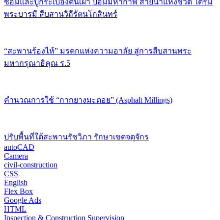
ซ่อมและปูกระเบื้องดินเผา ป้อมมหากาฬ สายน้ำแห่งชีวิต ใต้ร่ม
พระบารมี สืบสานวิถีรัตนโกสินทร์
“สะพานร้องไห้” มรดกแห่งความอาลัย สู่การสืบสานพระ
มหากรุณาธิคุณ ร.5
คำนวณการใช้ “กากยางมะตอย” (Asphalt Millings)
ปรับพื้นที่ใต้สะพานรัชวิภา รักษาเขตจตุจักร
autoCAD
Camera
civil-construction
CSS
English
Flex Box
Google Ads
HTML
Inspection & Construction Supervision