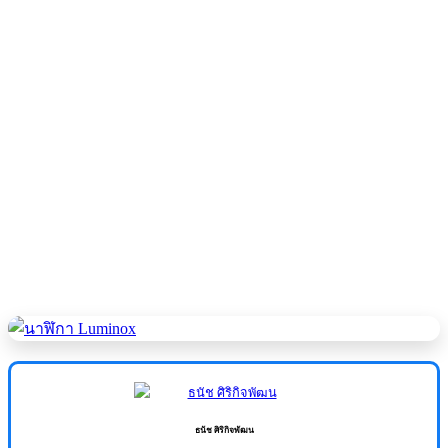
ธนัช ศิริกิจพัฒน