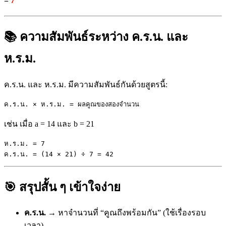
=
7
📚 ความสัมพันธ์ระหว่าง ค.ร.น. และ
ห.ร.ม.
ค.ร.น. และ ห.ร.ม. มีความสัมพันธ์กันด้วยสูตรนี้:
ค.ร.น. × ห.ร.ม. = ผลคูณของสองจำนวน
เช่น เมื่อ a = 14 และ b = 21
ห.ร.ม. = 7

ค.ร.น. = (14 × 21) ÷ 7 = 42
🎯 สรุปสั้น ๆ เข้าใจง่าย
ค.ร.น.
→ หาจำนวนที่ “คูณถึงพร้อมกัน” (ใช้เรื่องรอบ
เวลา)