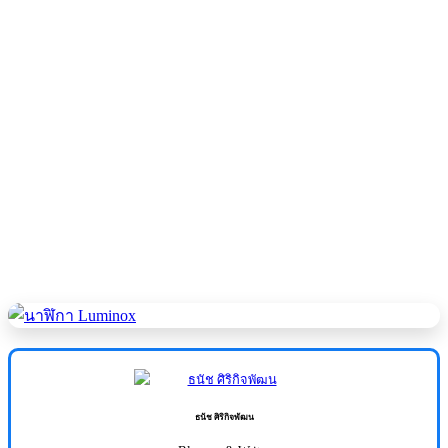
ธนัช ศิริกิจพัฒน