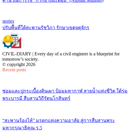
คำนวณการใช้ “กากยางมะตอย” (Asphalt Millings)
stories
ปรับพื้นที่ใต้สะพานรัชวิภา รักษาเขตจตุจักร
CIVIL-DIARY | Every day of a civil engineer is a blueprint for
tomorrow’s society.
© copyright 2026
Recent posts
ซ่อมและปูกระเบื้องดินเผา ป้อมมหากาฬ สายน้ำแห่งชีวิต ใต้ร่ม
พระบารมี สืบสานวิถีรัตนโกสินทร์
“สะพานร้องไห้” มรดกแห่งความอาลัย สู่การสืบสานพระ
มหากรุณาธิคุณ ร.5