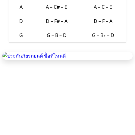
A
A – C# – E
A – C – E
D
D – F# – A
D – F – A
G
G – B – D
G – B♭ – D