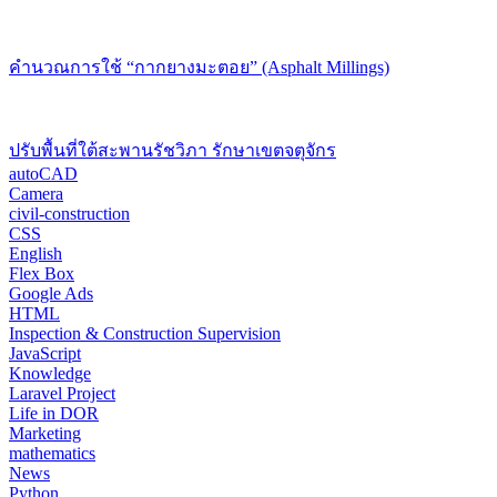
คำนวณการใช้ “กากยางมะตอย” (Asphalt Millings)
ปรับพื้นที่ใต้สะพานรัชวิภา รักษาเขตจตุจักร
autoCAD
Camera
civil-construction
CSS
English
Flex Box
Google Ads
HTML
Inspection & Construction Supervision
JavaScript
Knowledge
Laravel Project
Life in DOR
Marketing
mathematics
News
Python